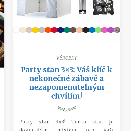
VÝROBKY
Party stan 3×3: Váš klíč k
nekonečné zábavě a
nezapomenutelným
chvílím!
Party stan 3x3! Tento stan je
dokonalým místem pro vaši