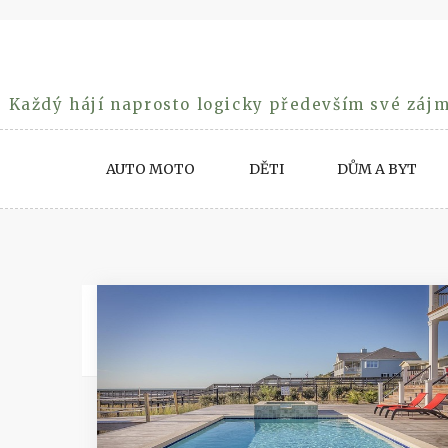
Skip
to
content
Každý hájí naprosto logicky především své zájm
AUTO MOTO
DĚTI
DŮM A BYT
Rubrika:
Výrobky