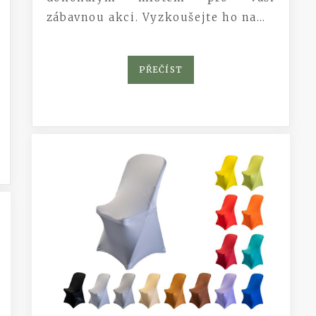
zábavnou akci. Vyzkoušejte ho na…
PŘEČÍST