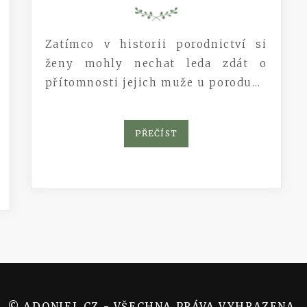
Zatímco v historii porodnictví si
ženy mohly nechat leda zdát o
přítomnosti jejich muže u porodu…
PŘEČÍST
© ADONIEL.CZ - VŠECHNA PRÁVA VYHRAZENA.