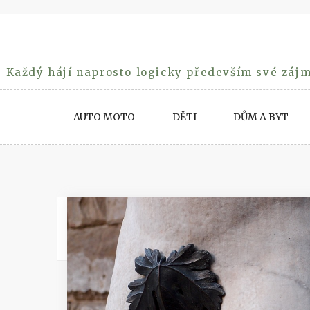
Skip
to
content
Každý hájí naprosto logicky především své zájm
AUTO MOTO
DĚTI
DŮM A BYT
Rubrika:
Muži