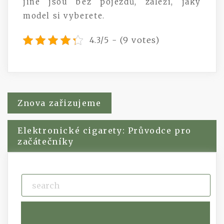
jiné jsou bez pojezdů, záleží, jaký
model si vyberete.
4.3/5 - (9 votes)
Navigace
Znova zařizujeme
pro
Elektronické cigarety: Průvodce pro
začátečníky
příspěvek