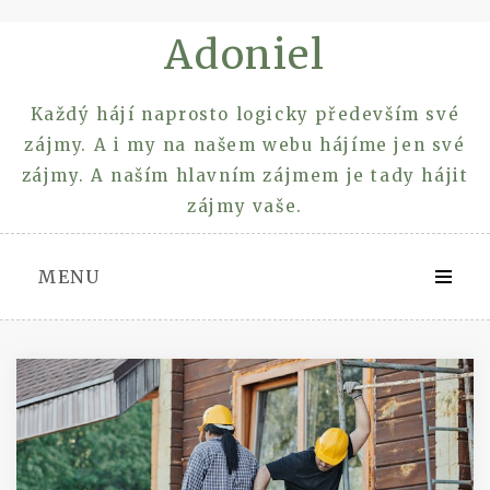
Skip
Adoniel
to
content
Každý hájí naprosto logicky především své
zájmy. A i my na našem webu hájíme jen své
zájmy. A naším hlavním zájmem je tady hájit
zájmy vaše.
MENU