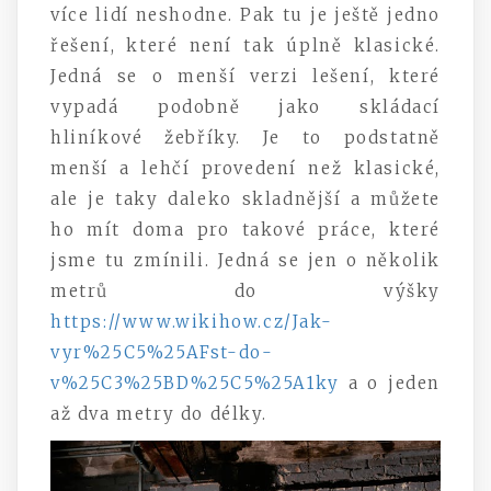
více lidí neshodne.
Pak tu je ještě jedno
řešení, které není tak úplně klasické.
Jedná se o menší verzi lešení, které
vypadá podobně jako skládací
hliníkové žebříky. Je to podstatně
menší a lehčí provedení než klasické,
ale je taky daleko skladnější a můžete
ho mít doma pro takové práce, které
jsme tu zmínili. Jedná se jen o několik
metrů do výšky
https://www.wikihow.cz/Jak-
vyr%25C5%25AFst-do-
v%25C3%25BD%25C5%25A1ky
a o jeden
až dva metry do délky.