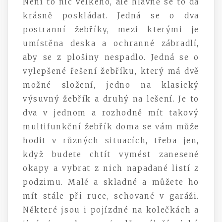
Není to nic velkého, ale hlavně se to dá
krásně poskládat. Jedná se o dva
postranní žebříky, mezi kterými je
umístěna deska a ochranné zábradlí,
aby se z plošiny nespadlo. Jedná se o
vylepšené řešení žebříku, který má dvě
možné složení, jedno na klasický
výsuvný žebřík a druhý na lešení. Je to
dva v jednom a rozhodně mít takový
multifunkční žebřík doma se vám může
hodit v různých situacích, třeba jen,
když budete chtít vymést zanesené
okapy a vybrat z nich napadané listí z
podzimu. Malé a skladné a můžete ho
mít stále při ruce, schované v garáži.
Některé jsou i pojízdné na kolečkách a