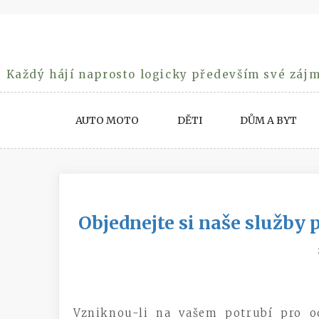
Skip
to
content
Každý hájí naprosto logicky především své zájm
AUTO MOTO
DĚTI
DŮM A BYT
Objednejte si naše služby
Vzniknou-li na vašem potrubí pro o