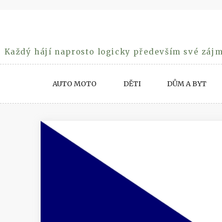
Skip
to
content
Každý hájí naprosto logicky především své zájm
AUTO MOTO
DĚTI
DŮM A BYT