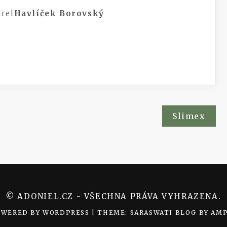
rel
Havlíček Borovský
Slimex
© ADONIEL.CZ - VŠECHNA PRÁVA VYHRAZENA.
OWERED BY WORDPRESS
|
THEME: SARASWATI BLOG BY
AMP