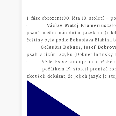
1. fáze obrození(80. léta 18. století – p
·
Václav Matěj Kramerius
zal
psané naším národním jazykem (i kd
češtiny byla podle Bohuslava Blabína 
·
Gelasius Dobner, Josef Dobrov
psali v cizím jazyku (Dobner latinsky
· Vědecky se studuje na pražské un
· počátkem 19. století proniká roma
zkoušeli dokázat, že jejich jazyk je st