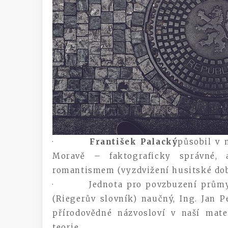
·
František Palacký
působil v 
Moravě – faktograficky správné, a
romantismem (vyzdvižení husitské do
· Jednota pro povzbuzení průmyslu
(Riegerův slovník) naučný, Ing. Jan P
přírodovědné názvosloví v naší mat
teorie