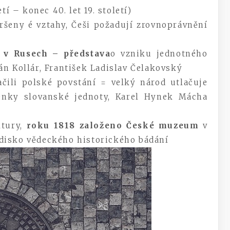
í – konec 40. let 19. století)
eny é vztahy, Češi požadují zrovnoprávnění
y v Rusech – představa
o vzniku jednotného
án Kollár, František Ladislav Čelakovský
i polské povstání = velký národ utlačuje
nky slovanské jednoty, Karel Hynek Mácha
tury,
roku 1818 založeno České muzeum
v
disko vědeckého historického bádání