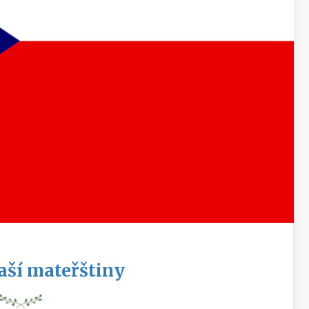
aší mateřštiny