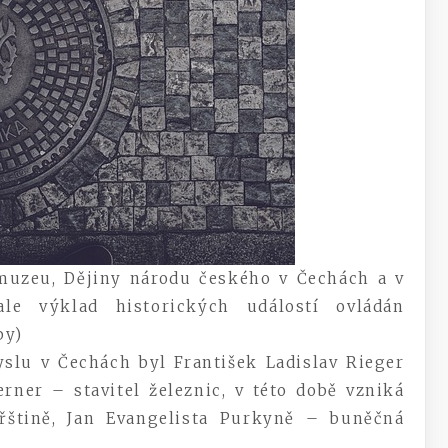
muzeu, Dějiny národu českého v Čechách a v
le výklad historických událostí ovládán
by)
 v Čechách byl František Ladislav Rieger
erner – stavitel železnic, v této době vzniká
eřštině, Jan Evangelista Purkyně – buněčná