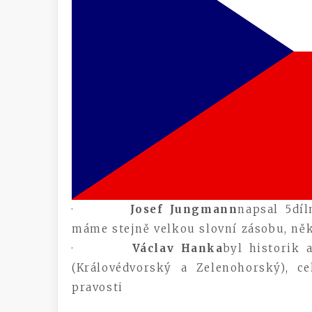
·
Josef Jungmann
napsal 5díl
máme stejně velkou slovní zásobu, něk
·
Václav Hanka
byl historik 
(Královédvorský a Zelenohorský), ce
pravosti