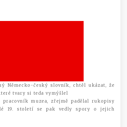
ný Německo-český slovník, chtěl ukázat, že
teré tvary si teda vymýšlel
a pracovník muzea, zřejmě padělal rukopisy
lé 19. století se pak vedly spory o jejich