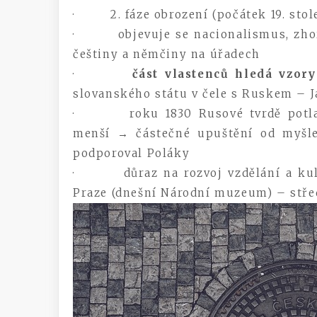
· 2. fáze obrození (počátek 19. stolet
· objevuje se nacionalismus, zhorš
češtiny a němčiny na úřadech
·
část vlastenců hledá vzor
slovanského státu v čele s Ruskem – J
· roku 1830 Rusové tvrdě potlačil
menší → částečné upuštění od myšle
podporoval Poláky
· důraz na rozvoj vzdělání a kul
Praze (dnešní Národní muzeum) – stře