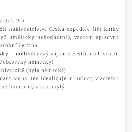
očátek 19.)
ožil nakladatelství Česká expedice šíří knihy
yž umělecky nehodnotné), vzorem spisovné
barokní čeština
ský – měli
vědecký zájem o češtinu a historii,
, Dobrovský německy)
iverzitě (byla německá)
ntismus, ten idealizuje minulost, vlastenci
ejně hodnotný a starobylý.