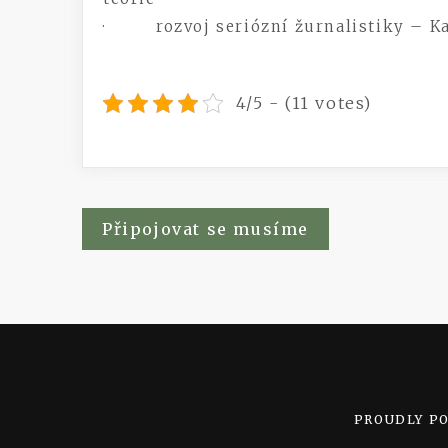
· rozvoj seriózní žurnalistiky – Ka
4/5 - (11 votes)
Navigace
Připojovat se musíme
pro
příspěvek
PROUDLY P