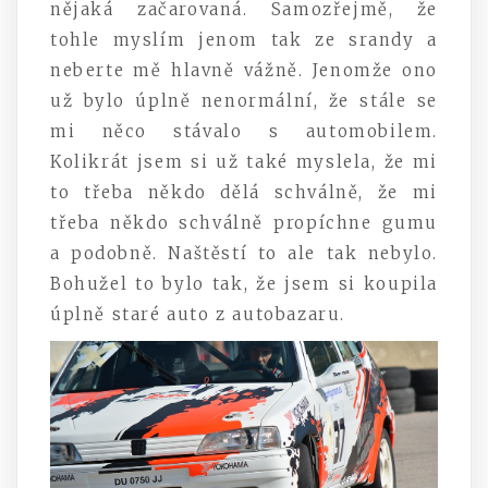
nějaká začarovaná. Samozřejmě, že
tohle myslím jenom tak ze srandy a
neberte mě hlavně vážně. Jenomže ono
už bylo úplně nenormální, že stále se
mi něco stávalo s automobilem.
Kolikrát jsem si už také myslela, že mi
to třeba někdo dělá schválně, že mi
třeba někdo schválně propíchne gumu
a podobně. Naštěstí to ale tak nebylo.
Bohužel to bylo tak, že jsem si koupila
úplně staré auto z autobazaru.