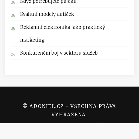
Když potřebujete půjčku
Kvalitní modely autíček
Reklamní elektronika jako praktický
marketing
Konkurenční boj v sektoru služeb
© ADONIEL.CZ - VŠECHNA PRÁVA
VYHRAZENA.
PROUDLY POWERED BY WORDPRESS
|
THEME:
SARASWATI BLOG BY
AMPLE THEMES
.