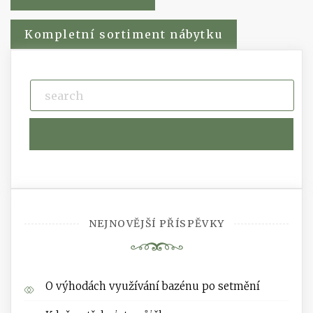
pro
Kompletní sortiment nábytku
příspěvek
NEJNOVĚJŠÍ PŘÍSPĚVKY
O výhodách využívání bazénu po setmění