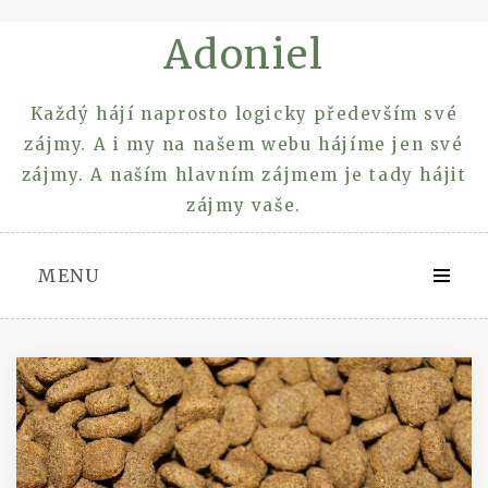
Skip
Adoniel
to
content
Každý hájí naprosto logicky především své
zájmy. A i my na našem webu hájíme jen své
zájmy. A naším hlavním zájmem je tady hájit
zájmy vaše.
MENU