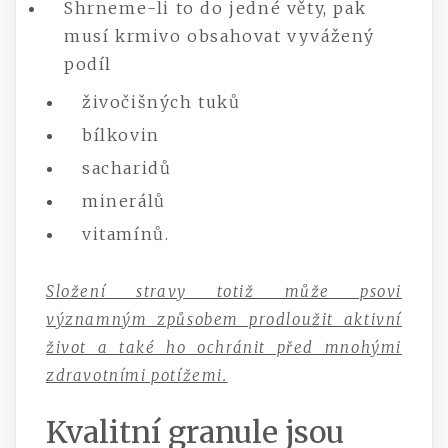
Shrneme-li to do jedné věty, pak
musí krmivo obsahovat vyvážený
podíl
živočišných tuků
bílkovin
sacharidů
minerálů
vitamínů.
Složení stravy totiž může psovi
významným způsobem prodloužit aktivní
život a také ho ochránit před mnohými
zdravotními potížemi.
Kvalitní granule jsou