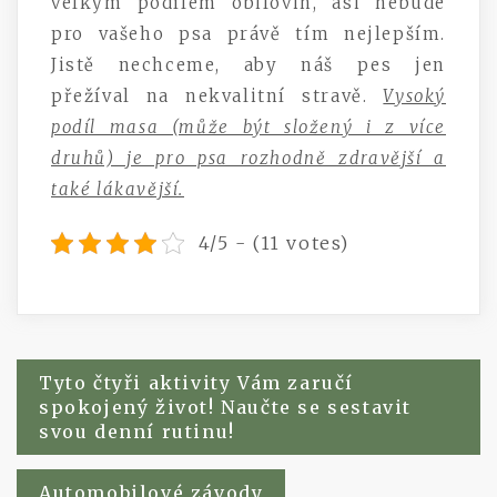
velkým podílem obilovin, asi nebude
pro vašeho psa právě tím nejlepším.
Jistě nechceme, aby náš pes jen
přežíval na nekvalitní stravě.
Vysoký
podíl masa (může být složený i z více
druhů) je pro psa rozhodně zdravější a
také lákavější.
4/5 - (11 votes)
Navigace
Tyto čtyři aktivity Vám zaručí
spokojený život! Naučte se sestavit
pro
svou denní rutinu!
příspěvek
Automobilové závody