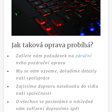
Jak taková oprava probíhá?
Zašlete nám požadavek na
záruční
nebo pozáruční opravu
My se vám ozveme, doladíme detaily
naší spolupráce
Zajistíme dopravu notebooku do sídla
naší společnosti
O všechno se postaráme a následně
vám zařízení dopravíme zpět