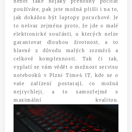
neboť také nějaký přenosný počítat
používáte, pak jste možná přišli i na to,
jak dokážou být laptopy poruchové. Je
to nešvar zejména proto, že jde o malé
elektronické součásti, u kterých nelze
garantovat dlouhou životnost, a to
hlavně z důvodu malých rozměrů a
celkově komplexnosti. Tak či tak,
vyplatí se vám vědět o možnost
servisu
notebooků v Plzni Time4 IT
, kde se o
vaše zařízení postarají, co možná
nejrychleji, a to samozřejmě s
maximální kvalitou.