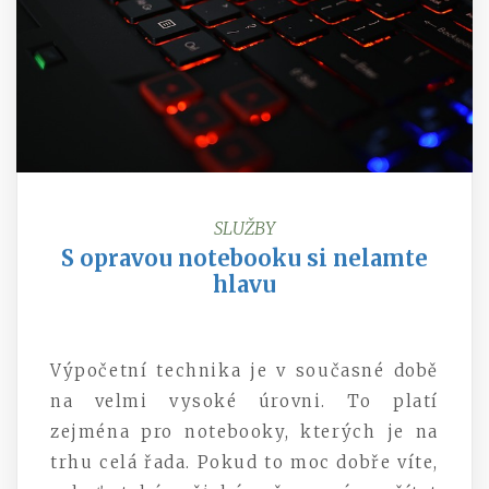
SLUŽBY
S opravou notebooku si nelamte
hlavu
Výpočetní technika je v současné době
na velmi vysoké úrovni. To platí
zejména pro notebooky, kterých je na
trhu celá řada. Pokud to moc dobře víte,