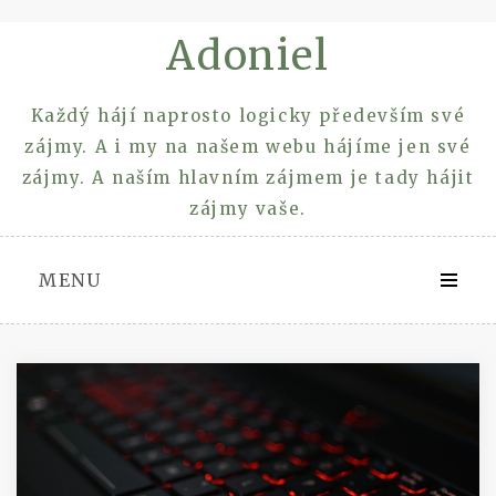
Skip
Adoniel
to
content
Každý hájí naprosto logicky především své
zájmy. A i my na našem webu hájíme jen své
zájmy. A naším hlavním zájmem je tady hájit
zájmy vaše.
MENU