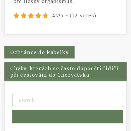
pro lidský organismus.
4.7/5 - (12 votes)
Navigace
Ochránce do kabelky
pro
Chyby, kterých se často dopouští řidiči
při cestování do Chorvatska
příspěvek