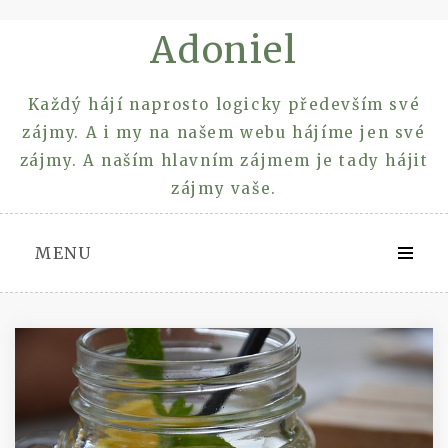
Skip
Adoniel
to
content
Každý hájí naprosto logicky především své
zájmy. A i my na našem webu hájíme jen své
zájmy. A naším hlavním zájmem je tady hájit
zájmy vaše.
MENU