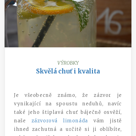
VÝROBKY
Skvělá chuť i kvalita
Je všeobecně známo, že zázvor je
vynikající na spoustu neduhů, navíc
také jeho štiplavá chuť báječně osvěží,
naše
zázvorová limonáda
vám jistě
ihned zachutná a určitě si ji oblíbíte,