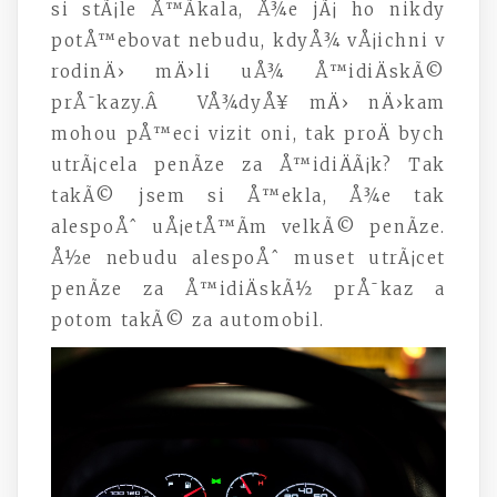
si stÃ¡le Å™Ã­kala, Å¾e jÃ¡ ho nikdy
potÅ™ebovat nebudu, kdyÅ¾ vÅ¡ichni v
rodinÄ› mÄ›li uÅ¾ Å™idiÄskÃ©
prÅ¯kazy.Â VÅ¾dyÅ¥ mÄ› nÄ›kam
mohou pÅ™eci vizit oni, tak proÄ bych
utrÃ¡cela penÃ­ze za Å™idiÄÃ¡k? Tak
takÃ© jsem si Å™ekla, Å¾e tak
alespoÅˆ uÅ¡etÅ™Ã­m velkÃ© penÃ­ze.
Å½e nebudu alespoÅˆ muset utrÃ¡cet
penÃ­ze za Å™idiÄskÃ½ prÅ¯kaz a
potom takÃ© za automobil.