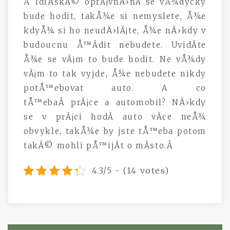
Å˜idiÄskÃ© oprÃ¡vnÄ›nÃ­ se vÅ¾dycky
bude hodit, takÅ¾e si nemyslete, Å¾e
kdyÅ¾ si ho neudÄ›lÃ¡te, Å¾e nÄ›kdy v
budoucnu Å™Ã­dit nebudete. UvidÃ­te
Å¾e se vÃ¡m to bude hodit. Ne vÅ¾dy
vÃ¡m to tak vyjde, Å¾e nebudete nikdy
potÅ™ebovat auto. A co
tÅ™ebaÂ prÃ¡ce a automobil? NÄ›kdy
se v prÃ¡ci hodÃ­ auto vÃ­ce neÅ¾
obvykle, takÅ¾e by jste tÅ™eba potom
takÃ© mohli pÅ™ijÃ­t o mÃ­sto.Â
4.3/5 - (14 votes)