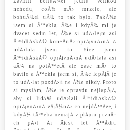
Zavinil bohuÅ¾el jednu velikou
nehodu, coÅ¾ mÄ› mrzelo, ale
bohuÅ¾el uÅ¾ to tak bylo. TakÅ¾e
jsem si Å™ekla, Å¾e i kdyÅ¾ mi je
dvacet sedm let, Å¾e si udÄ›lÃ¡m asi
Å™idiÄskÃ© koneÄnÄ› oprÃ¡vnÄ›nÃ­. A
udÄ›lala jsem to. Sice jsem
Å™idiÄskÃ© oprÃ¡vnÄ›nÃ­ udÄ›lala asi
aÅ¾ na potÅ™etÃ­ ale zase mÄ› to
bavilo a Å™ekla jsem si, Å¾e lepÅ¡Ã­ je
to udÄ›lat pozdÄ›ji ne Å¾e nikdy. Proto
si myslÃ­m, Å¾e je opravdu nejlepÅ¡Ã­,
aby si lidÃ© udÄ›lali Å™idiÄskÃ©
oprÃ¡vnÄ›nÃ­ vÃ¡Å¾nÄ› co nejdÅ™Ã­ve, i
kdyÅ¾ tÅ™eba nemajÃ­ v plÃ¡nu prvnÃ­
ch pÄ›t Äi Å¡est let Å™Ã­dit.