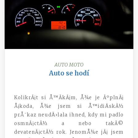
AUTO MOTO
Auto se hodí
KolikrÃ¡t si Å™Ã­kÃ¡m, Å¾e je ÃºplnÃ¡
Å¡koda, Å¾e jsem si Å™idiÄskÃ½
prÅ¯kaz neudÄ›lala ihned, kdy mi padlo
osmnÃ¡ctÃ½ a nebo takÃ©
devatenÃ¡ctÃ½ rok. JenomÅ¾e jÃ¡ jsem