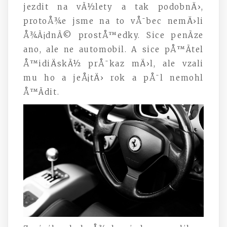
jezdit na vÃ½lety a tak podobnÄ›,
protoÅ¾e jsme na to vÅ¯bec nemÄ›li
Å¾Ã¡dnÃ© prostÅ™edky. Sice penÃ­ze
ano, ale ne automobil. A sice pÅ™Ã­tel
Å™idiÄskÃ½ prÅ¯kaz mÄ›l, ale vzali
mu ho a jeÅ¡tÄ› rok a pÅ¯l nemohl
Å™Ã­dit.