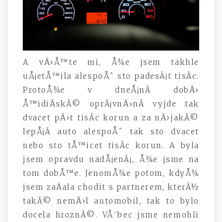
A vÄ›Å™te mi, Å¾e jsem takhle
uÅ¡etÅ™ila alespoÅˆ sto padesÃ¡t tisÃ­c.
ProtoÅ¾e v dneÅ¡nÃ­ dobÄ›
Å™idiÄskÃ© oprÃ¡vnÄ›nÃ­ vyjde tak
dvacet pÄ›t tisÃ­c korun a za nÄ›jakÃ©
lepÅ¡Ã­ auto alespoÅˆ tak sto dvacet
nebo sto tÅ™icet tisÃ­c korun. A byla
jsem opravdu nadÅ¡enÃ¡, Å¾e jsme na
tom dobÅ™e. JenomÅ¾e potom, kdyÅ¾
jsem zaÄala chodit s partnerem, kterÃ½
takÃ© nemÄ›l automobil, tak to bylo
docela hroznÃ©. VÅ¯bec jsme nemohli