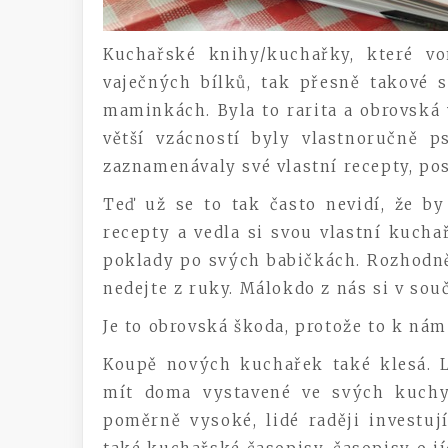
Kuchařské knihy/kuchařky, které v
vaječných bílků, tak přesně takové
maminkách. Byla to rarita a obrovská 
větší vzácností byly vlastnoručně 
zaznamenávaly své vlastní recepty, pos
Teď už se to tak často nevidí, že by
recepty a vedla si svou vlastní kuch
poklady po svých babičkách. Rozhodně 
nedejte z ruky. Málokdo z nás si v souč
Je to obrovská škoda, protože to k ná
Koupě nových kuchařek také klesá. 
mít doma vystavené ve svých kuchyn
poměrně vysoké, lidé raději investu