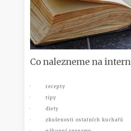
Co nalezneme na interne
· recepty
· tipy
· diety
· zkušenosti ostatních kuchařů
· nákupní seznamy