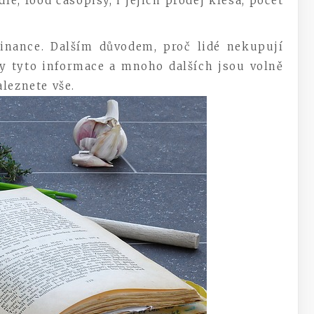
le, food časopisy, i jejich prodej klesá, počet
finance. Dalším důvodem, proč lidé nekupují
hny tyto informace a mnoho dalších jsou volně
leznete vše.