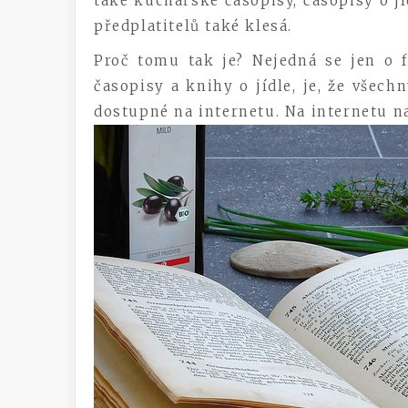
také kuchařské časopisy, časopisy o jíd
předplatitelů také klesá.
Proč tomu tak je? Nejedná se jen o 
časopisy a knihy o jídle, je, že všec
dostupné na internetu. Na internetu na