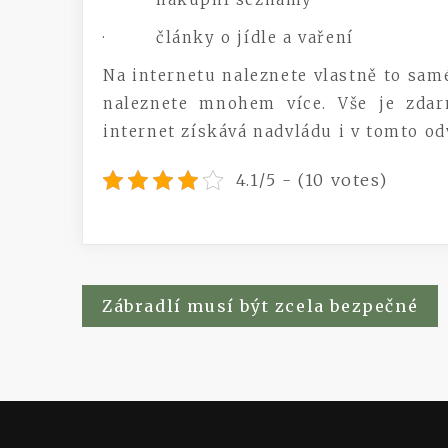
· články o jídle a vaření
Na internetu naleznete vlastně to sam
naleznete mnohem více. Vše je zda
internet získává nadvládu i v tomto o
4.1/5 - (10 votes)
Navigace
Zábradlí musí být zcela bezpečné
pro
příspěvek