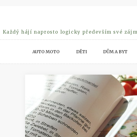
Skip
to
content
Každý hájí naprosto logicky především své zájm
AUTO MOTO
DĚTI
DŮM A BYT