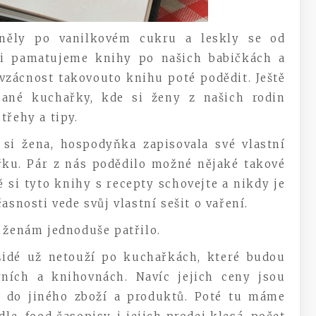
oněly po vanilkovém cukru a leskly se od
 si pamatujeme knihy po našich babičkách a
vzácnost takovouto knihu poté podědit. Ještě
psané kuchařky, kde si ženy z našich rodin
třehy a tipy.
 si žena, hospodyňka zapisovala své vlastní
ařku. Pár z nás podědilo možné nějaké takové
si tyto knihy s recepty schovejte a nikdy je
asnosti vede svůj vlastní sešit o vaření.
m ženám jednoduše patřilo.
Lidé už netouží po kuchařkách, které budou
ích a knihovnách. Navíc jejich ceny jsou
jí do jiného zboží a produktů. Poté tu máme