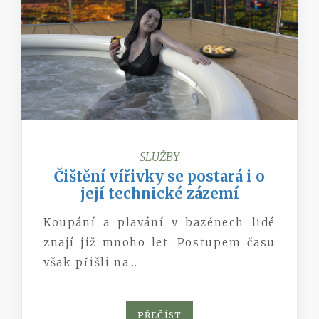
SLUŽBY
Čištění vířivky se postará i o
její technické zázemí
Koupání a plavání v bazénech lidé
znají již mnoho let. Postupem času
však přišli na…
PŘEČÍST