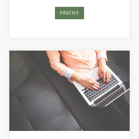
PŘEČÍST