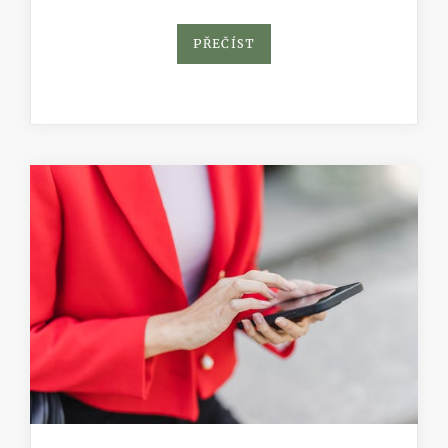
PŘEČÍST