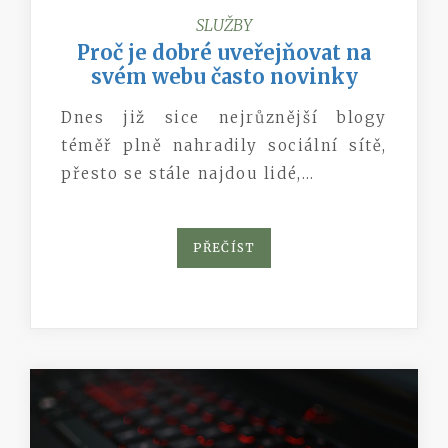
SLUŽBY
Proč je dobré uveřejňovat na
svém webu často novinky
Dnes již sice nejrůznější blogy
téměř plně nahradily sociální sítě,
přesto se stále najdou lidé,…
PŘEČÍST