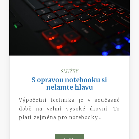
SLUŽBY
S opravou notebooku si
nelamte hlavu
Výpočetní technika je v současné
době na velmi vysoké úrovni. To
platí zejména pro notebooky,…