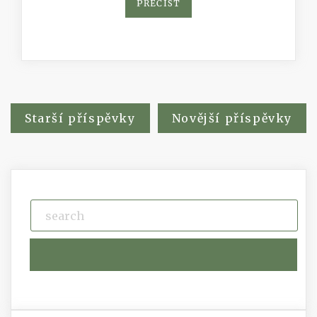
PŘEČÍST
Navigace
Starší příspěvky
Novější příspěvky
pro
příspěvky