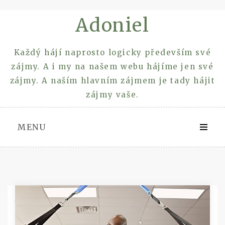
Skip
Adoniel
to
content
Každý hájí naprosto logicky především své
zájmy. A i my na našem webu hájíme jen své
zájmy. A naším hlavním zájmem je tady hájit
zájmy vaše.
MENU
Rubrika:
Služby